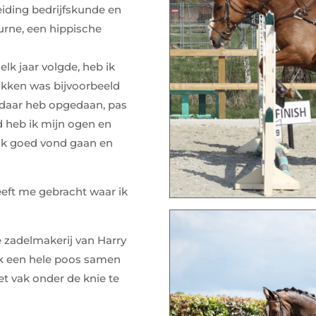
eiding bedrijfskunde en
urne, een hippische
elk jaar volgde, heb ik
akken was bijvoorbeeld
 daar heb opgedaan, pas
jd heb ik mijn ogen en
ik goed vond gaan en
eft me gebracht waar ik
e zadelmakerij van Harry
ik een hele poos samen
t vak onder de knie te