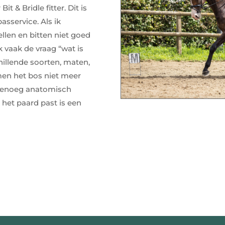
t & Bridle fitter. Dit is
asservice. Als ik
llen en bitten niet goed
k vaak de vraag “wat is
hillende soorten, maten,
men het bos niet meer
n genoeg anatomisch
 het paard past is een