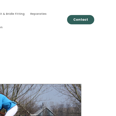
it & Bridle Fitting
Reparaties
Contact
en