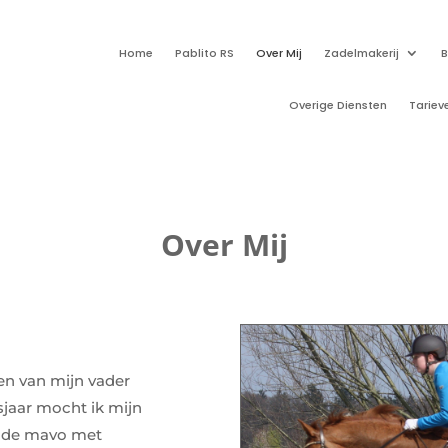
Home
Pablito RS
Over Mij
Zadelmakerij
B
Overige Diensten
Tariev
Over Mij
ien van mijn vader
sjaar mocht ik mijn
 de mavo met